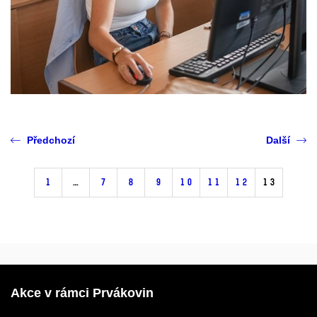
Předchozí
Další
1
…
7
8
9
10
11
12
13
Akce v rámci Prvákovin