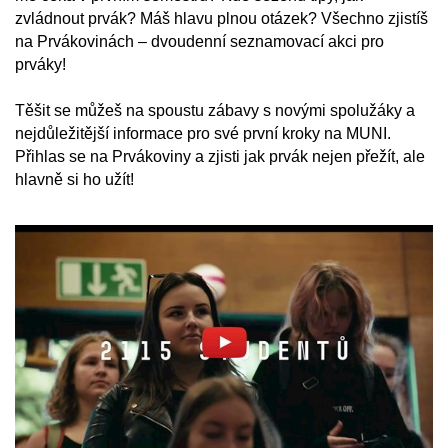
zvládnout prvák? Máš hlavu plnou otázek? Všechno zjistíš
na Prvákovinách – dvoudenní seznamovací akci pro
prváky!
Těšit se můžeš na spoustu zábavy s novými spolužáky a
nejdůležitější informace pro své první kroky na MUNI.
Přihlas se na Prvákoviny a zjisti jak prvák nejen přežít, ale
hlavně si ho užít!
Povolit cookies a přehrát
Otevřít na youtube.com