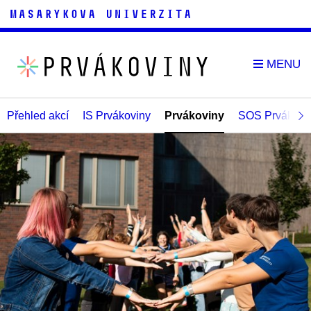
Přehled akcí
IS Prvákoviny
Prvákoviny
SOS Prvákovi