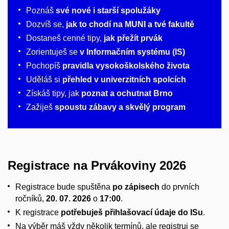
Poznáš
své nové i starší spolužáky
Dozvíš se,
jak to chodí na MUNI a tvé fakultě
Dostaneš cenné tipy,
jak přežít prvák
Zorientuješ se
v Informačním systému (IS)
Pochopíš
pravidla vysokoškolského života
Uděláš si
přehled v univerzitních spolcích
Získáš tipy, jak
poznat a ochutnat Brno
Zažiješ
spoustu zábavy a skvělý program
Registrace na Prvákoviny 2026
Registrace bude spuštěna
po zápisech
do prvních
ročníků,
20. 07. 2026
o
17:00
.
K registrace
potřebuješ přihlašovací údaje do ISu
.
Na výběr máš vždy několik termínů, ale registruj se