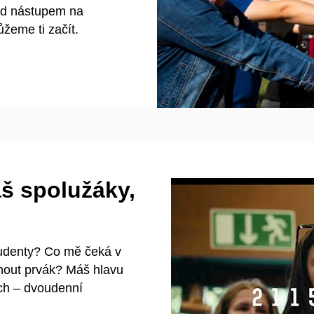
řed nástupem na
žeme ti začít.
š spolužáky,
tudenty? Co mě čeká v
nout prvák? Máš hlavu
ách – dvoudenní
Povolit cookies a 