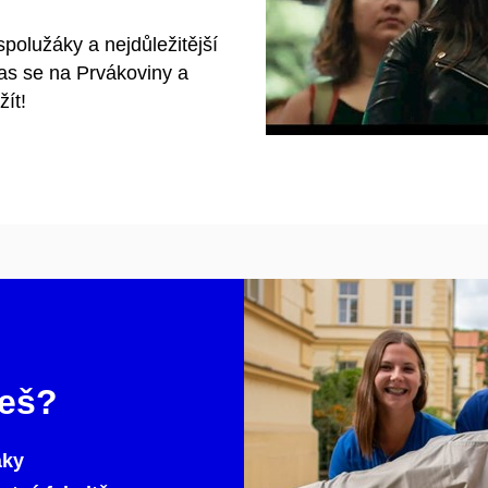
polužáky a nejdůležitější
las se na Prvákoviny a
žít!
ješ?
áky