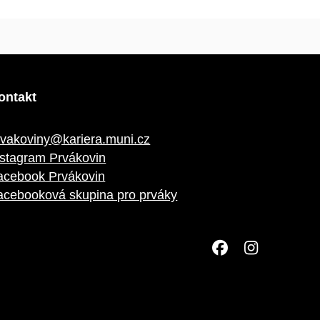
ontakt
rvakoviny@kariera.muni.cz
nstagram Prvákovin
acebook Prvákovin
acebooková skupina pro prváky
Facebook
Insta