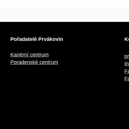
Pořadatelé Prvákovin
K
Kariérní centrum
p
Poradenské centrum
I
F
F