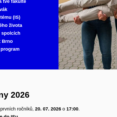
 tvé fakultě
rvák
tému (IS)
ého života
h spolcích
t Brno
ý program
ny 2026
prvních ročníků,
20. 07. 2026
o
17:00
.
e do ISu
.