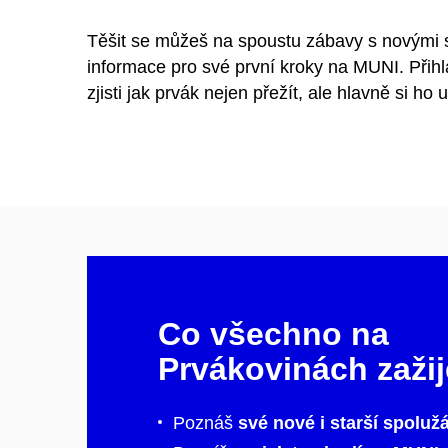
Těšit se můžeš na spoustu zábavy s novými s
informace pro své první kroky na MUNI. Přih
zjisti jak prvák nejen přežít, ale hlavně si ho u
Co všechno na
Prvákovinách zaži
Poznáš
své nové i starší spoluž