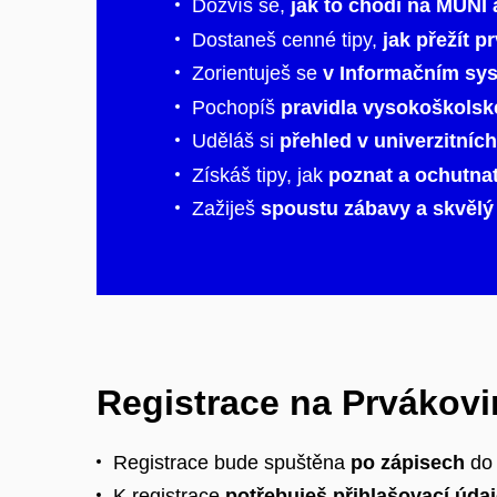
Dozvíš se,
jak to chodí na MUNI a
Dostaneš cenné tipy,
jak přežít p
Zorientuješ se
v Informačním sys
Pochopíš
pravidla vysokoškolsk
Uděláš si
přehled v univerzitníc
Získáš tipy, jak
poznat a ochutna
Zažiješ
spoustu zábavy a skvěl
Registrace na Prvákovi
Registrace bude spuštěna
po zápisech
do 
K registrace
potřebuješ přihlašovací údaj